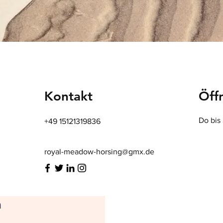
Kontakt
Öff
Do bis 
+49 15121319836
royal-meadow-horsing@gmx.de
n