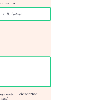
achname
Absenden
ass mein
 wird.