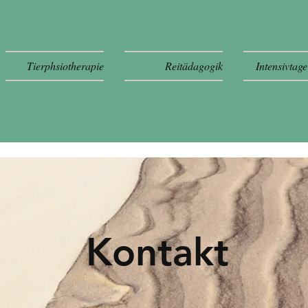
Tierphsiotherapie
Reitädagogik
Intensivtage
Kontakt