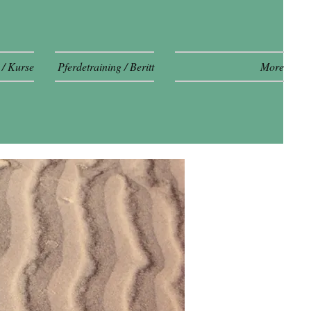
 / Kurse
Pferdetraining / Beritt
More